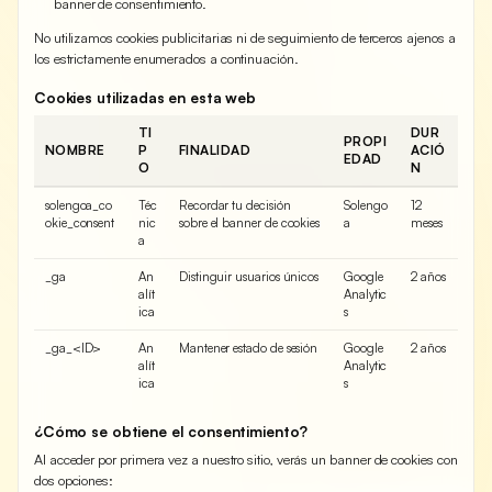
banner de consentimiento.
No utilizamos cookies publicitarias ni de seguimiento de terceros ajenos a
los estrictamente enumerados a continuación.
Cookies utilizadas en esta web
TI
DUR
PROPI
NOMBRE
P
FINALIDAD
ACIÓ
EDAD
O
N
solengoa_co
Téc
Recordar tu decisión
Solengo
12
okie_consent
nic
sobre el banner de cookies
a
meses
a
_ga
An
Distinguir usuarios únicos
Google
2 años
alít
Analytic
ica
s
_ga_<ID>
An
Mantener estado de sesión
Google
2 años
alít
Analytic
ica
s
¿Cómo se obtiene el consentimiento?
Al acceder por primera vez a nuestro sitio, verás un banner de cookies con
dos opciones: