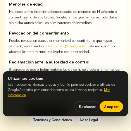
Menores de edad
No recopilamos intencionadamente datos de menores de 14 años sin el
consentimiento de sus tutores. Si detectamos que hemos recibido datos
sin dicha autorización, los eliminaremos de inmediato.
Revocación del consentimiento
Puedes revocar en cualquier momento el consentimiento que hayas
otorgado, escribiendo a
informacion@solengoa.es
. Esta revocación no
afecta a los tratamientos realizados con anterioridad.
Reclamación ante la autoridad de control
Si consideras que el tratamiento de tus datos no se ajusta a la normativa,
puedes presentar una reclamación ante la
Agencia Española de
Utilizamos cookies
Protección de Datos
.
Usamos cookies técnicas propias y (con tu permiso) cookies analíticas de
Google Analytics para entender cómo se usa la web y mejorarla.
Más
información
.
Rechazar
Aceptar
Política de Privacidad
Política de Cookies
Términos y Condiciones
Aviso Legal