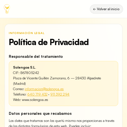
← Volver al inicio
INFORMACIÓN LEGAL
Política de Privacidad
Responsable del tratamiento
Solengoa S.L.
CIF: B67805242
Plaza de Vicente Guillén Zamorano, 6 — 28430 Alpedrete
(Madrid)
Correo:
informacion@solengoa.es
Teléfono:
640 719 432
·
911 392 294
Web: www.solengoa.es
Datos personales que recabamos
Los datos que tratamos son los que tú mismo nos proporcionas a través
de los distintos formularios de esta web. Pueden incluir: