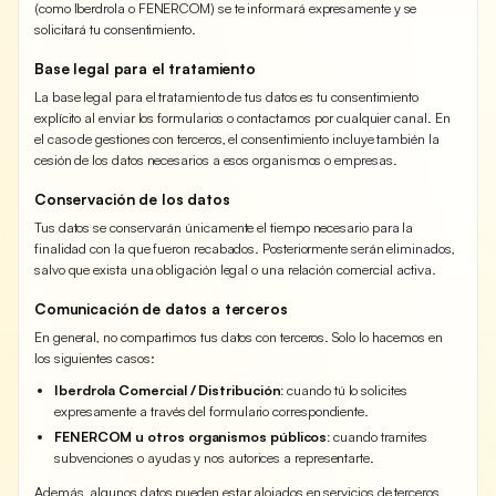
(como Iberdrola o FENERCOM) se te informará expresamente y se
solicitará tu consentimiento.
Base legal para el tratamiento
La base legal para el tratamiento de tus datos es tu consentimiento
explícito al enviar los formularios o contactarnos por cualquier canal. En
el caso de gestiones con terceros, el consentimiento incluye también la
cesión de los datos necesarios a esos organismos o empresas.
Conservación de los datos
Tus datos se conservarán únicamente el tiempo necesario para la
finalidad con la que fueron recabados. Posteriormente serán eliminados,
salvo que exista una obligación legal o una relación comercial activa.
Comunicación de datos a terceros
En general, no compartimos tus datos con terceros. Solo lo hacemos en
los siguientes casos:
Iberdrola Comercial / Distribución:
cuando tú lo solicites
expresamente a través del formulario correspondiente.
FENERCOM u otros organismos públicos:
cuando tramites
subvenciones o ayudas y nos autorices a representarte.
Además, algunos datos pueden estar alojados en servicios de terceros